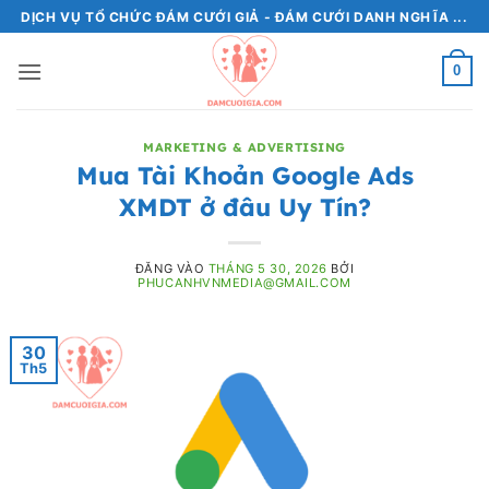
Bỏ
DỊCH VỤ TỔ CHỨC ĐÁM CƯỚI GIẢ - ĐÁM CƯỚI DANH NGHĨA ...
qua
nội
0
dung
MARKETING & ADVERTISING
Mua Tài Khoản Google Ads
XMDT ở đâu Uy Tín?
ĐĂNG VÀO
THÁNG 5 30, 2026
BỞI
PHUCANHVNMEDIA@GMAIL.COM
30
Th5