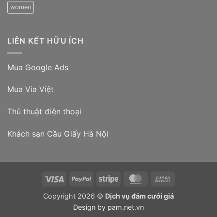
women
LIÊN KẾT HỮU ÍCH
Mua Google Ads
Mua Via Việt
Thủ thuật điện thoại
Khách sạn Cầu Giấy Hà Nội
Visa
PayPal
Stripe
MasterCard
Cash
On
Copyright 2026 ©
Dịch vụ đám cưới giả
Delivery
Design by
pam.net.vn