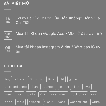
BÀI VIẾT MỚI
FxPro Là Gì? Fx Pro Lừa Đảo Không? Đánh Giá
18
Th6
Chi Tiết
Không
có
Mua Tài Khoản Google Ads XMDT ở đâu Uy Tín?
30
bình
luận
Th5
Không
ở
có
FxPro
bình
Là
Mua tài khoản Instagram ở đâu? Web bán IG uy
09
luận
Gì?
ở
Th4
tín
Fx
Mua
Pro
Không
Tài
Lừa
có
Khoản
Đảo
bình
Google
Không?
TỪ KHOÁ
luận
Ads
Đánh
ở
XMDT
Giá
Mua
ở
Chi
tài
đâu
Tiết
khoản
Uy
bag
classic
Converse
Diesel
fit
green
Instagram
Tín?
ở
Jack and Jones
jeans
Jumper
leather
Lee
levis
đâu?
Web
bán
man
nypd
party
Pink
River Island
rock chick
run
IG
uy
shoe
stars
sweden
t-shirt
vans
washed-out
white
tín