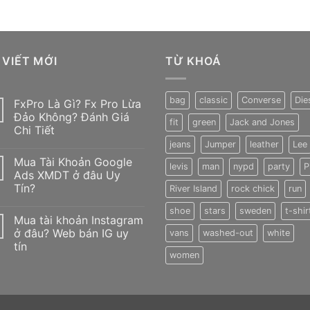
 VIẾT MỚI
TỪ KHOÁ
bag
classic
Converse
Die
FxPro Là Gì? Fx Pro Lừa
Đảo Không? Đánh Giá
fit
green
Jack and Jones
Chi Tiết
jeans
Jumper
leather
Lee
Không
có
Mua Tài Khoản Google
bình
levis
man
nypd
party
P
luận
Ads XMDT ở đâu Uy
ở
Tín?
River Island
rock chick
run
FxPro
Là
Không
Gì?
shoe
stars
sweden
t-shir
có
Fx
Mua tài khoản Instagram
bình
Pro
luận
ở đâu? Web bán IG uy
vans
washed-out
white
Lừa
ở
Đảo
tín
Mua
Không?
women
Tài
Đánh
Không
Khoản
Giá
có
Google
Chi
bình
Ads
Tiết
luận
XMDT
ở
ở
Mua
đâu