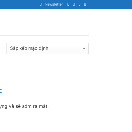
Newsletter
ả
c
ựng và sẽ sớm ra mắt!