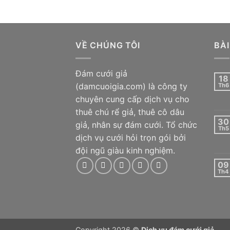
VỀ CHÚNG TÔI
BÀI
Đám cưới giả
18
(damcuoigia.com) là công ty
Th6
chuyên cung cấp dịch vụ cho
thuê chú rể giả, thuê cô dâu
30
giả, nhân sự đám cưới. Tổ chức
Th5
dịch vụ cưới hỏi trọn gói bởi
đội ngũ giàu kinh nghiệm.
09
Th4
Copyright 2026 ©
Dịch vụ đám cưới giả