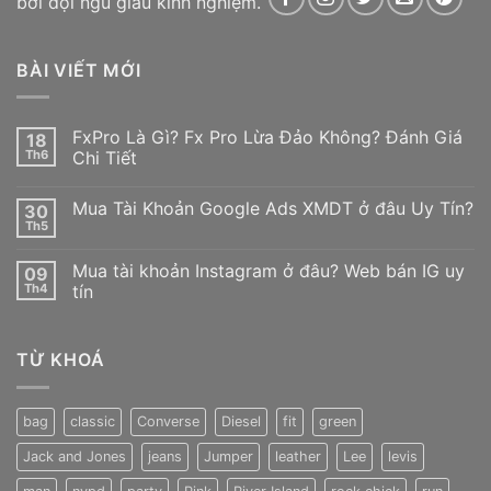
bởi đội ngũ giàu kinh nghiệm.
BÀI VIẾT MỚI
FxPro Là Gì? Fx Pro Lừa Đảo Không? Đánh Giá
18
Th6
Chi Tiết
Không
có
Mua Tài Khoản Google Ads XMDT ở đâu Uy Tín?
30
bình
luận
Th5
Không
ở
có
FxPro
bình
Là
Mua tài khoản Instagram ở đâu? Web bán IG uy
09
luận
Gì?
ở
Th4
tín
Fx
Mua
Pro
Không
Tài
Lừa
có
Khoản
Đảo
bình
Google
Không?
TỪ KHOÁ
luận
Ads
Đánh
ở
XMDT
Giá
Mua
ở
Chi
tài
đâu
Tiết
khoản
Uy
bag
classic
Converse
Diesel
fit
green
Instagram
Tín?
ở
Jack and Jones
jeans
Jumper
leather
Lee
levis
đâu?
Web
bán