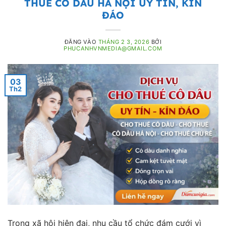
THUÊ CÔ DÂU HÀ NỘI UY TÍN, KÍN
ĐÁO
ĐĂNG VÀO
THÁNG 2 3, 2026
BỞI
PHUCANHVNMEDIA@GMAIL.COM
03
Th2
Trong xã hội hiện đại, nhu cầu tổ chức đám cưới vì