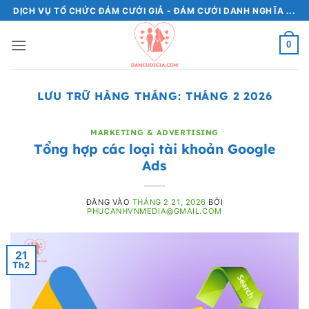
Bỏ
DỊCH VỤ TỔ CHỨC ĐÁM CƯỚI GIẢ - ĐÁM CƯỚI DANH NGHĨA ...
qua
nội
0
dung
LƯU TRỮ HÀNG THÁNG:
THÁNG 2 2026
MARKETING & ADVERTISING
Tổng hợp các loại tài khoản Google
Ads
ĐĂNG VÀO
THÁNG 2 21, 2026
BỞI
PHUCANHVNMEDIA@GMAIL.COM
21
Th2