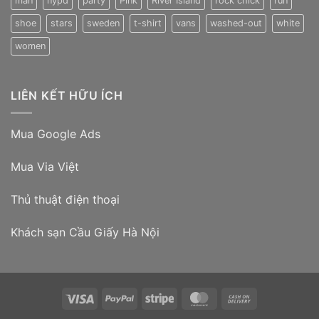
man
nypd
party
Pink
River Island
rock chick
run
IG
uy
shoe
stars
sweden
t-shirt
vans
washed-out
white
tín
women
LIÊN KẾT HỮU ÍCH
Mua Google Ads
Mua Via Việt
Thủ thuật điện thoại
Khách sạn Cầu Giấy Hà Nội
Visa
PayPal
Stripe
MasterCard
Cash
On