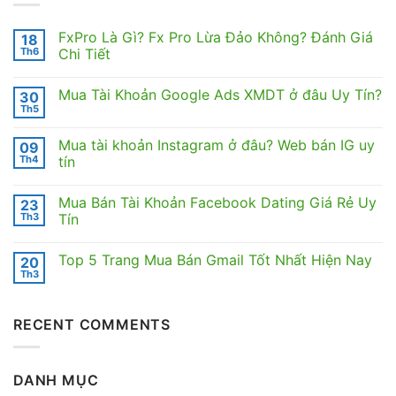
FxPro Là Gì? Fx Pro Lừa Đảo Không? Đánh Giá
18
Th6
Chi Tiết
Không
có
Mua Tài Khoản Google Ads XMDT ở đâu Uy Tín?
30
bình
luận
Th5
Không
ở
có
FxPro
bình
Là
Mua tài khoản Instagram ở đâu? Web bán IG uy
09
luận
Gì?
ở
Th4
tín
Fx
Mua
Pro
Không
Tài
Lừa
có
Khoản
Đảo
Mua Bán Tài Khoản Facebook Dating Giá Rẻ Uy
23
bình
Google
Không?
luận
Ads
Th3
Tín
Đánh
ở
XMDT
Giá
Mua
Không
ở
Chi
tài
có
đâu
Tiết
Top 5 Trang Mua Bán Gmail Tốt Nhất Hiện Nay
20
khoản
bình
Uy
Instagram
luận
Tín?
Th3
Không
ở
ở
có
đâu?
Mua
bình
Web
Bán
luận
bán
Tài
RECENT COMMENTS
ở
IG
Khoản
Top
uy
Facebook
5
tín
Dating
Trang
Giá
Mua
Rẻ
DANH MỤC
Bán
Uy
Gmail