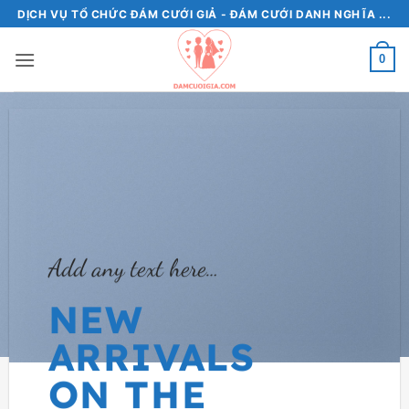
Bỏ
DỊCH VỤ TỔ CHỨC ĐÁM CƯỚI GIẢ - ĐÁM CƯỚI DANH NGHĨA ...
qua
nội
0
dung
Add any text here…
NEW
ARRIVALS
ON THE