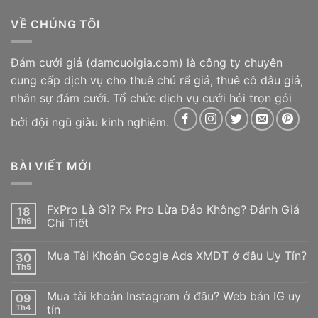
VỀ CHÚNG TÔI
Đám cưới giả
(damcuoigia.com) là công ty chuyên
cung cấp dịch vụ cho thuê chú rể giả, thuê cô dâu giả,
nhân sự đám cưới. Tổ chức dịch vụ cưới hỏi trọn gói
bởi đội ngũ giàu kinh nghiệm.
BÀI VIẾT MỚI
FxPro Là Gì? Fx Pro Lừa Đảo Không? Đánh Giá
18
Th6
Chi Tiết
Không
có
Mua Tài Khoản Google Ads XMDT ở đâu Uy Tín?
30
bình
luận
Th5
Không
ở
có
FxPro
bình
Là
Mua tài khoản Instagram ở đâu? Web bán IG uy
09
luận
Gì?
ở
Th4
tín
Fx
Mua