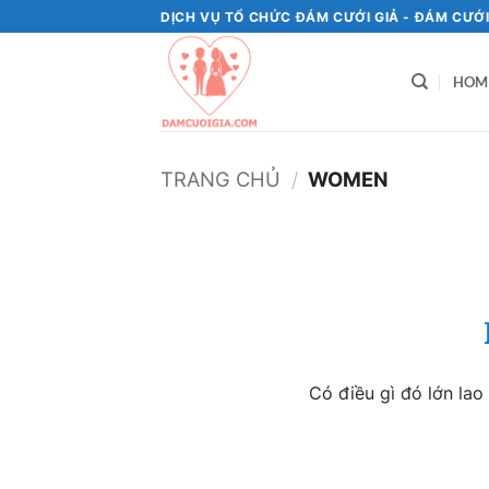
Bỏ
DỊCH VỤ TỔ CHỨC ĐÁM CƯỚI GIẢ - ĐÁM CƯỚI
qua
nội
HOM
dung
TRANG CHỦ
/
WOMEN
Chuyển
đến
phần
nội
dung
Có điều gì đó lớn la