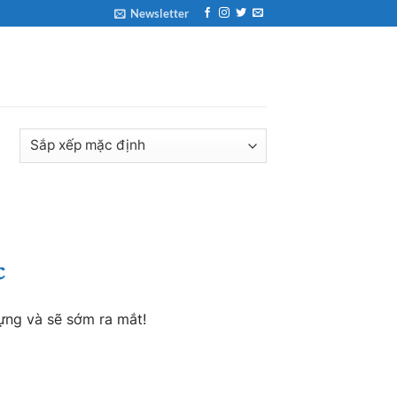
Newsletter
ả
c
ựng và sẽ sớm ra mắt!