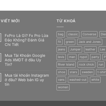
 VIẾT MỚI
TỪ KHOÁ
bag
classic
Converse
Die
FxPro Là Gì? Fx Pro Lừa
Đảo Không? Đánh Giá
fit
green
Jack and Jones
Chi Tiết
jeans
Jumper
leather
Lee
Không
có
Mua Tài Khoản Google
bình
levis
man
nypd
party
P
luận
Ads XMDT ở đâu Uy
ở
Tín?
River Island
rock chick
run
FxPro
Là
Không
Gì?
shoe
stars
sweden
t-shir
có
Fx
Mua tài khoản Instagram
bình
Pro
luận
ở đâu? Web bán IG uy
vans
washed-out
white
Lừa
ở
Đảo
tín
Mua
Không?
women
Tài
Đánh
Không
Khoản
Giá
có
Google
Chi
bình
Ads
Tiết
luận
XMDT
ở
ở
Mua
đâu