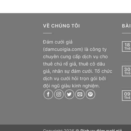
VỀ CHÚNG TÔI
BÀI
Đám cưới giả
18
(damcuoigia.com) là công ty
Th6
chuyên cung cấp dịch vụ cho
thuê chú rể giả, thuê cô dâu
30
giả, nhân sự đám cưới. Tổ chức
Th5
dịch vụ cưới hỏi trọn gói bởi
đội ngũ giàu kinh nghiệm.
09
Th4
Copyright 2026 ©
Dịch vụ đám cưới giả