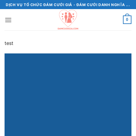
Bỏ
DỊCH VỤ TỔ CHỨC ĐÁM CƯỚI GIẢ - ĐÁM CƯỚI DANH NGHĨA ...
qua
nội
0
dung
test