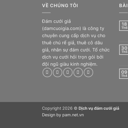
VỀ CHÚNG TÔI
BÀI
Đám cưới giả
18
(damcuoigia.com) là công ty
Th6
chuyên cung cấp dịch vụ cho
thuê chú rể giả, thuê cô dâu
30
giả, nhân sự đám cưới. Tổ chức
Th5
dịch vụ cưới hỏi trọn gói bởi
đội ngũ giàu kinh nghiệm.
09
Th4
Copyright 2026 ©
Dịch vụ đám cưới giả
Design by
pam.net.vn