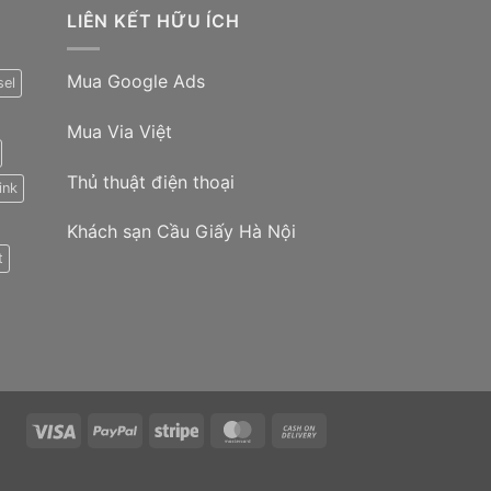
LIÊN KẾT HỮU ÍCH
Mua Google Ads
sel
Mua Via Việt
Thủ thuật điện thoại
ink
Khách sạn Cầu Giấy Hà Nội
t
Visa
PayPal
Stripe
MasterCard
Cash
On
Delivery