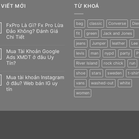
 VIẾT MỚI
TỪ KHOÁ
bag
classic
Converse
Die
FxPro Là Gì? Fx Pro Lừa
Đảo Không? Đánh Giá
fit
green
Jack and Jones
Chi Tiết
jeans
Jumper
leather
Lee
Không
có
Mua Tài Khoản Google
bình
levis
man
nypd
party
P
luận
Ads XMDT ở đâu Uy
ở
Tín?
River Island
rock chick
run
FxPro
Là
Không
Gì?
shoe
stars
sweden
t-shir
có
Fx
Mua tài khoản Instagram
bình
Pro
luận
ở đâu? Web bán IG uy
vans
washed-out
white
Lừa
ở
Đảo
tín
Mua
Không?
women
Tài
Đánh
Không
Khoản
Giá
có
Google
Chi
bình
Ads
Tiết
luận
XMDT
ở
ở
Mua
đâu
tài
Uy
khoản
Tín?
Instagram
ở
đâu?