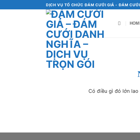
Bỏ
DỊCH VỤ TỔ CHỨC ĐÁM CƯỚI GIẢ - ĐÁM CƯỚI
qua
nội
HOM
dung
Chuyển
đến
phần
nội
dung
Có điều gì đó lớn la