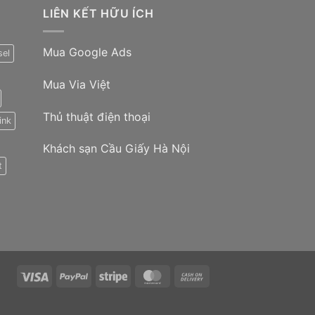
LIÊN KẾT HỮU ÍCH
Mua Google Ads
sel
Mua Via Việt
Thủ thuật điện thoại
ink
Khách sạn Cầu Giấy Hà Nội
t
Visa
PayPal
Stripe
MasterCard
Cash
On
Delivery