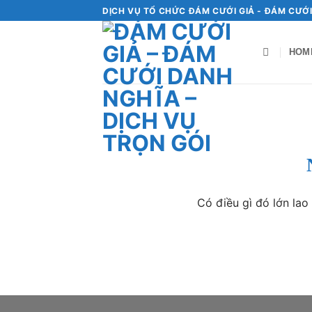
Bỏ
DỊCH VỤ TỔ CHỨC ĐÁM CƯỚI GIẢ - ĐÁM CƯỚI
qua
nội
HOM
dung
Chuyển
đến
phần
nội
dung
Có điều gì đó lớn la