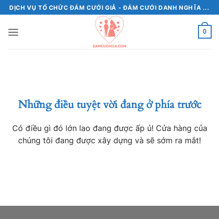
Bỏ
DỊCH VỤ TỔ CHỨC ĐÁM CƯỚI GIẢ - ĐÁM CƯỚI DANH NGHĨA ...
qua
nội
0
dung
Chuyển
đến
phần
nội
Những điều tuyệt vời đang ở phía trước
dung
Có điều gì đó lớn lao đang được ấp ủ! Cửa hàng của
chúng tôi đang được xây dựng và sẽ sớm ra mắt!