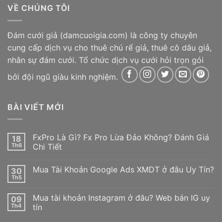
VỀ CHÚNG TÔI
Đám cưới giả
(damcuoigia.com) là công ty chuyên
cung cấp dịch vụ cho thuê chú rể giả, thuê cô dâu giả,
nhân sự đám cưới. Tổ chức dịch vụ cưới hỏi trọn gói
bởi đội ngũ giàu kinh nghiệm.
BÀI VIẾT MỚI
FxPro Là Gì? Fx Pro Lừa Đảo Không? Đánh Giá
18
Th6
Chi Tiết
Không
có
Mua Tài Khoản Google Ads XMDT ở đâu Uy Tín?
30
bình
luận
Th5
Không
ở
có
FxPro
bình
Là
Mua tài khoản Instagram ở đâu? Web bán IG uy
09
luận
Gì?
ở
Th4
tín
Fx
Mua
Pro
Không
Tài
Lừa