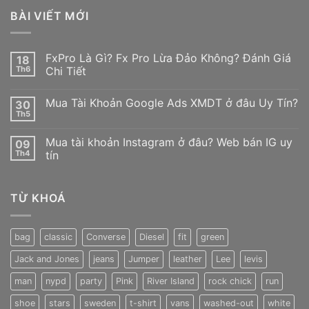
BÀI VIẾT MỚI
FxPro Là Gì? Fx Pro Lừa Đảo Không? Đánh Giá
18
Th6
Chi Tiết
Không
có
Mua Tài Khoản Google Ads XMDT ở đâu Uy Tín?
30
bình
luận
Th5
Không
ở
có
FxPro
bình
Là
Mua tài khoản Instagram ở đâu? Web bán IG uy
09
luận
Gì?
ở
Th4
tín
Fx
Mua
Pro
Không
Tài
Lừa
có
Khoản
Đảo
bình
Google
Không?
TỪ KHOÁ
luận
Ads
Đánh
ở
XMDT
Giá
Mua
ở
Chi
tài
đâu
Tiết
khoản
Uy
bag
classic
Converse
Diesel
fit
green
Instagram
Tín?
ở
Jack and Jones
jeans
Jumper
leather
Lee
levis
đâu?
Web
bán
man
nypd
party
Pink
River Island
rock chick
run
IG
uy
shoe
stars
sweden
t-shirt
vans
washed-out
white
tín