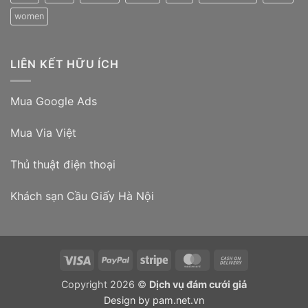
women
LIÊN KẾT HỮU ÍCH
Mua Google Ads
Mua Via Việt
Thủ thuật điện thoại
Khách sạn Cầu Giấy Hà Nội
Visa
PayPal
Stripe
MasterCard
Cash
On
Copyright 2026 ©
Dịch vụ đám cưới giả
Delivery
Design by
pam.net.vn