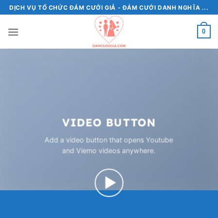
Bỏ
DỊCH VỤ TỔ CHỨC ĐÁM CƯỚI GIẢ - ĐÁM CƯỚI DANH NGHĨA ...
qua
nội
0
dung
VIDEO BUTTON
Add a video button that opens Youtube
and Viemo videos anywhere.