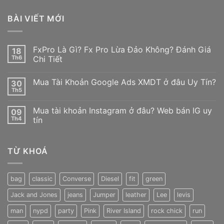
BÀI VIẾT MỚI
FxPro Là Gì? Fx Pro Lừa Đảo Không? Đánh Giá
18
Th6
Chi Tiết
Không
có
Mua Tài Khoản Google Ads XMDT ở đâu Uy Tín?
30
bình
luận
Th5
Không
ở
có
FxPro
bình
Là
Mua tài khoản Instagram ở đâu? Web bán IG uy
09
luận
Gì?
ở
Th4
tín
Fx
Mua
Pro
Không
Tài
Lừa
có
Khoản
Đảo
bình
Google
Không?
TỪ KHOÁ
luận
Ads
Đánh
ở
XMDT
Giá
Mua
ở
Chi
tài
đâu
Tiết
khoản
Uy
bag
classic
Converse
Diesel
fit
green
Instagram
Tín?
ở
Jack and Jones
jeans
Jumper
leather
Lee
levis
đâu?
Web
bán
man
nypd
party
Pink
River Island
rock chick
run
IG
uy