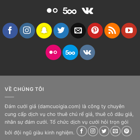
VỀ CHÚNG TÔI
Đám cưới giả
(damcuoigia.com) là công ty chuyên
cung cấp dịch vụ cho thuê chú rể giả, thuê cô dâu giả,
nhân sự đám cưới. Tổ chức dịch vụ cưới hỏi trọn gói
bởi đội ngũ giàu kinh nghiệm.