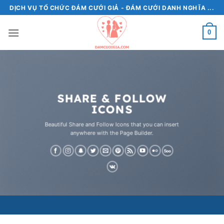
Bỏ
DỊCH VỤ TỔ CHỨC ĐÁM CƯỚI GIẢ - ĐÁM CƯỚI DANH NGHĨA ...
qua
nội
0
dung
SHARE & FOLLOW
ICONS
Beautiful Share and Follow Icons that you can insert
anywhere with the Page Builder.